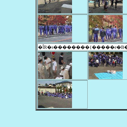
�ÎR�s��������{�����e�B�