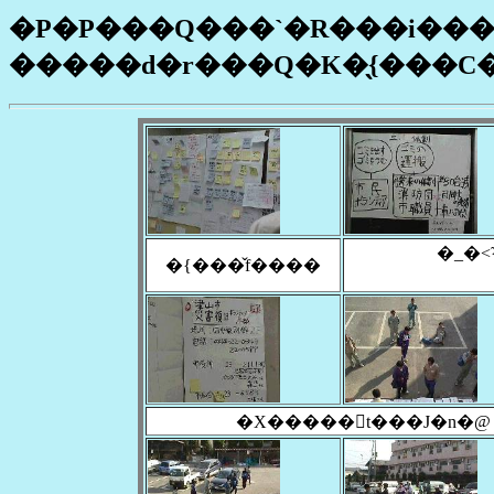
�P�P���Q���`�R���i���
�����d�r���Q�K�̖{���C�
�_�
�{���̌f����