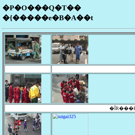
�P�O���Q�T��
�{�����e�B�A��t
�ÎR���