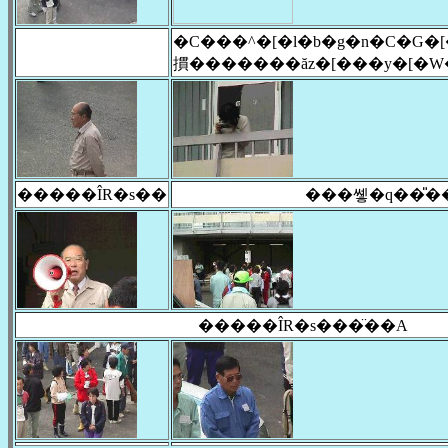
�C���^�[�l�b�g�n�C�G�
摜�������ăz�[���y�[�W�
�����ÎR�s��
���쏗�q��̎�
�����ÎR�s���̈��A