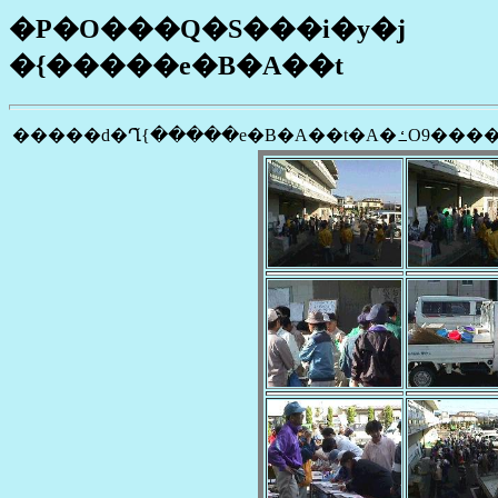
�P�O���Q�S���i�y�j
�{�����e�B�A��t
�����d�Ղ̃{�����e�B�A��